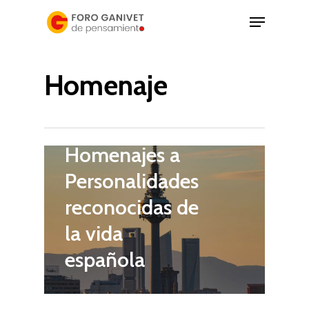
Skip
Menu
to
Close
main
Menu
Homenaje
content
17 de enero de 2024
Homenajes a
Personalidades
reconocidas de
la vida
española